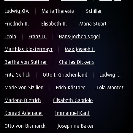
Ludwig XIV.
Maria Theresia
Schiller
Friedrich II.
Elisabeth II.
Maria Stuart
Lenin
Franz II.
Hans-Jochen Vogel
Matthias Klostermayr
Max Joseph I.
Bertha von Suttner
Charles Dickens
Fritz Gerlich
Otto I. Griechenland
Ludwig I.
Marie von Sizilien
Erich Kästner
Lola Montez
Marlene Dietrich
Elisabeth Gabriele
Konrad Adenauer
Immanuel Kant
Otto von Bismarck
Josephine Baker