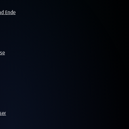
nd Ende
ise
ser