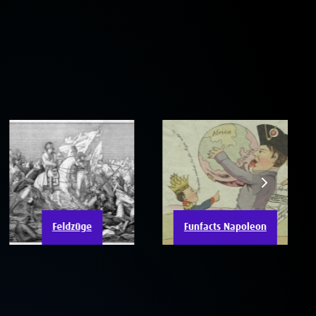
Feldzüge
Funfacts Napoleon