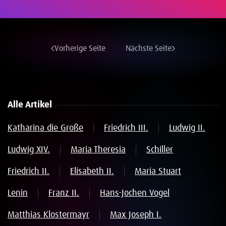
Vorherige Seite
Nächste Seite
Alle Artikel
Katharina die Große
Friedrich III.
Ludwig II.
Ludwig XIV.
Maria Theresia
Schiller
Friedrich II.
Elisabeth II.
Maria Stuart
Lenin
Franz II.
Hans-Jochen Vogel
Matthias Klostermayr
Max Joseph I.