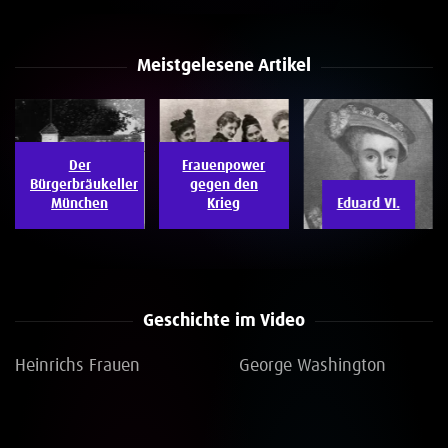
Meistgelesene Artikel
Der
Frauenpower
Bürgerbräukeller
gegen den
München
Krieg
Eduard VI.
Geschichte im Video
Heinrichs Frauen
George Washington