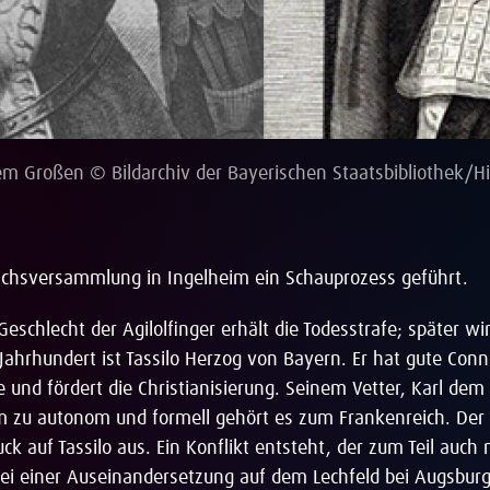
em Großen © Bildarchiv der Bayerischen Staatsbibliothek/H
ichsversammlung in Ingelheim ein Schauprozess geführt.
 Geschlecht der Agilolfinger erhält die Todesstrafe; später wi
ahrhundert ist Tassilo Herzog von Bayern. Er hat gute Conn
e und fördert die Christianisierung. Seinem Vetter, Karl dem
hm zu autonom und formell gehört es zum Frankenreich. Der 
ck auf Tassilo aus. Ein Konflikt entsteht, der zum Teil auch
ei einer Auseinandersetzung auf dem Lechfeld bei Augsburg 