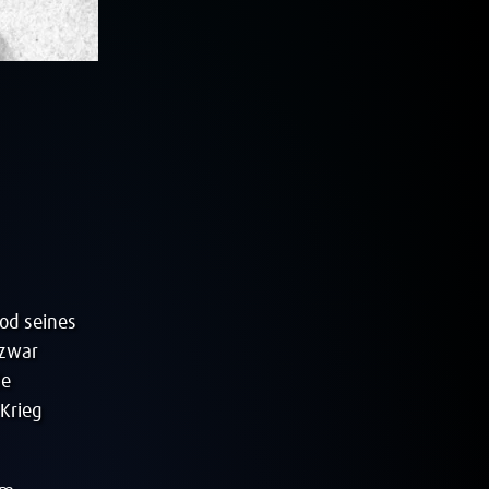
od seines
 zwar
le
 Krieg