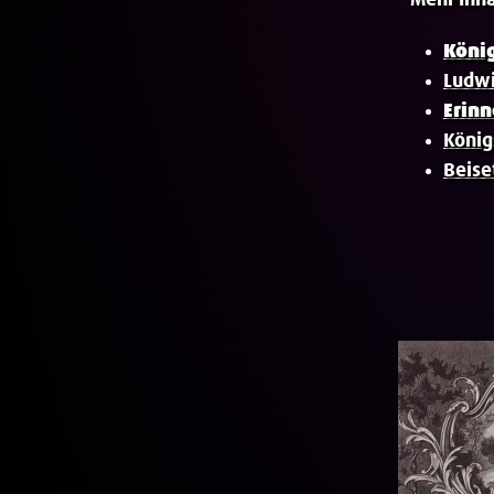
Mehr Inha
König
Ludwi
Erin
König
Beise