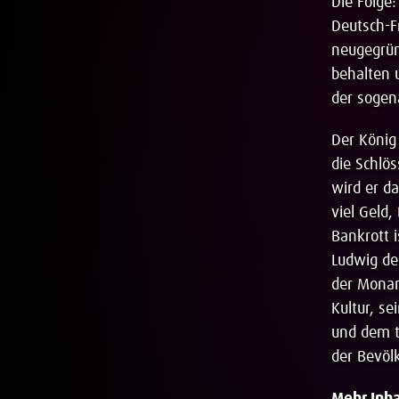
Die Folge
Deutsch-F
neugegrün
behalten 
der sogen
Der König 
die Schlö
wird er d
viel Geld,
Bankrott 
Ludwig de
der Monar
Kultur, s
und dem t
der Bevöl