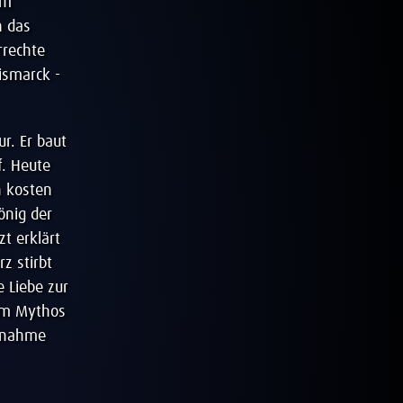
em
n das
rrechte
ismarck -
r. Er baut
f. Heute
n kosten
önig der
t erklärt
z stirbt
 Liebe zur
zum Mythos
ilnahme