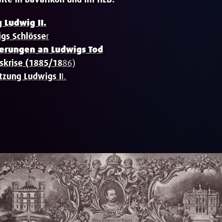
lte in bavarikon und im HLB:
 Ludwig II.
gs Schlösse
r
nerungen an Ludwigs Tod
skrise (1885/18
86)
tzung Ludwigs I
I.