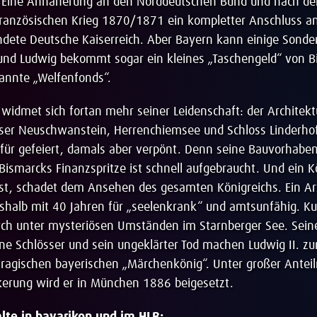
: Eine Annäherung an den Norddeutschen Bund und nach d
ranzösischen Krieg 1870/1871 ein kompletter Anschluss a
dete Deutsche Kaiserreich. Aber Bayern kann einige Sonde
und Ludwig bekommt sogar ein kleines „Taschengeld“ von B
annte „Welfenfonds“.
widmet sich fortan mehr seiner Leidenschaft: der Architektu
sser Neuschwanstein, Herrenchiemsee und Schloss Linderho
afür gefeiert, damals aber verpönt. Denn seine Bauvorhabe
 Bismarcks Finanzspritze ist schnell aufgebraucht. Und ein K
ist, schadet dem Ansehen des gesamten Königreichs. Ein Arz
shalb mit 40 Jahren für „seelenkrank“ und amtsunfähig. Kur
ch unter mysteriösen Umständen im Starnberger See. Seine
eine Schlösser und sein ungeklärter Tod machen Ludwig II. 
ragischen bayerischen „Märchenkönig“. Unter großer Ante
kerung wird er in München 1886 beigesetzt.