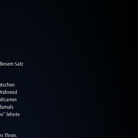
 diesem Satz
utschen
. Während
waltsames
 damals
en“ lehnte
en Thron.