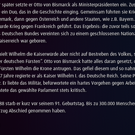
r später setzte er Otto von Bismarck als Ministerpräsidenten ein. 
e ein Duo, das in die Geschichte einging. Gemeinsam führten sie Kri
mark, dann gegen Österreich und andere Staaten, wie z.B. Bayern. 
rde Krieg gegen Frankreich geführt. Das Ergebnis: die zuvor teils 
s Deutschen Bundes vereinten sich zu einem geschlossenen Nationa
aiserreich war geboren.
ielt Wilhelm die Kaiserwürde aber nicht auf Bestreben des Volkes,
 deutschen Fürsten“. Otto von Bismarck hatte alles daran gesetzt, 
Fürsten Wilhelm die Krone antrugen. Das gefiel diesem und so nahm
7 Jahre regierte er als Kaiser Wilhelm I. das Deutsche Reich. Seine P
. Er liebte das Militär, befürwortete ein hartes Vorgehen gegen Arbe
tete das gewählte Parlament stets kritisch.
8 starb er kurz vor seinem 91. Geburtstag. Bis zu 300.000 Mensche
rzug Abschied genommen haben.