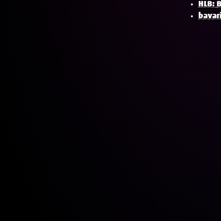
HLB: 
bavar