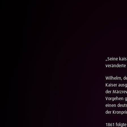
„Seine kais
veränderte 
Wilhelm, de
Kaiser ausg
der Märzrev
Vorgehen g
einen deut
der Kronpri
1861 folgt