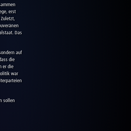
Zusammen
ege, erst
Zuletzt,
souveränen
lstaat. Das
 sondern auf
dass die
 er die
olitik war
iterparteien
n sollen