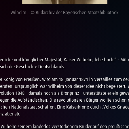
Wilhelm I. © Bildarchiv der Bayerischen Staatsbibliothek
erliche und königlicher Majestät, Kaiser Wilhelm, lebe hoch!“ - Mit
sich die Geschichte Deutschlands.
r König von Preußen, wird am 18. Januar 1871 in Versailles zum de
erufen. Ursprünglich war Wilhelm von dieser Idee nicht begeistert
olution 1848 - damals noch als Kronprinz - unterstützte er ein ge
egen die Aufständischen. Die revolutionären Bürger wollten schon
schen Nationalstaat schaffen. Eine Kaiserkrone durch „Volkes Gnad
nz aber ab.
e Wilhelm seinem kinderlos verstorbenem Bruder auf den preußisch