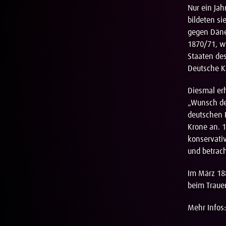
Nur ein Jah
bildeten si
gegen Däne
1870/71, wu
Staaten de
Deutsche K
Diesmal erh
„Wunsch der
deutschen 
Krone an. 1
konservativ
und betrach
Im März 188
beim Traue
Mehr Infos: