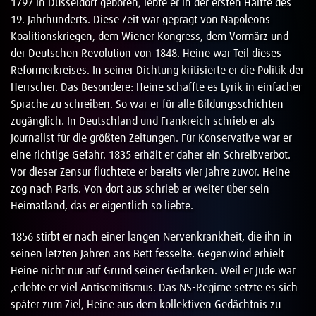
1797 in Düsseldorf geboren, lebte er in der ersten Hälfte des
19. Jahrhunderts. Diese Zeit war geprägt von Napoleons
Koalitionskriegen, dem Wiener Kongress, dem Vormärz und
der Deutschen Revolution von 1848. Heine war Teil dieses
Reformerkreises. In seiner Dichtung kritisierte er die Politik der
Herrscher. Das Besondere: Heine schaffte es Lyrik in einfacher
Sprache zu schreiben. So war er für alle Bildungsschichten
zugänglich. In Deutschland und Frankreich schrieb er als
Journalist für die größten Zeitungen. Für Konservative war er
eine richtige Gefahr. 1835 erhält er daher ein Schreibverbot.
Vor dieser Zensur flüchtete er bereits vier Jahre zuvor. Heine
zog nach Paris. Von dort aus schrieb er weiter über sein
Heimatland, das er eigentlich so liebte.
1856 stirbt er nach einer langen Nervenkrankheit, die ihn in
seinen letzten Jahren ans Bett fesselte. Gegenwind erhielt
Heine nicht nur auf Grund seiner Gedanken. Weil er Jude war
,erlebte er viel Antisemitismus. Das NS-Regime setzte es sich
später zum Ziel, Heine aus dem kollektiven Gedächtnis zu